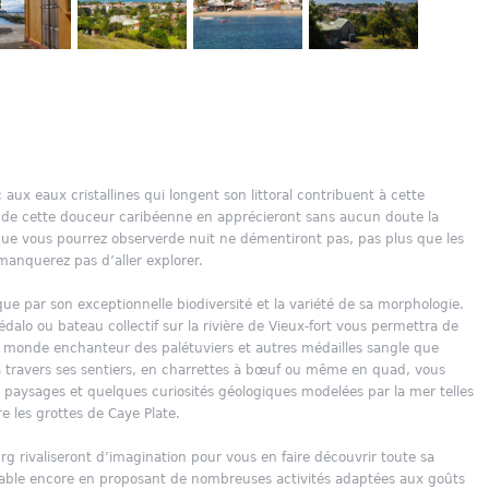
c aux eaux cristallines qui longent son littoral contribuent à cette
l de cette douceur caribéenne en apprécieront sans aucun doute la
 que vous pourrez observerde nuit ne démentiront pas, pas plus que les
manquerez pas d’aller explorer.
ue par son exceptionnelle biodiversité et la variété de sa morphologie.
alo ou bateau collectif sur la rivière de Vieux-fort vous permettra de
 le monde enchanteur des palétuviers et autres médailles sangle que
 travers ses sentiers, en charrettes à bœuf ou même en quad, vous
es paysages et quelques curiosités géologiques modelées par la mer telles
 les grottes de Caye Plate.
urg rivaliseront d’imagination pour vous en faire découvrir toute sa
réable encore en proposant de nombreuses activités adaptées aux goûts