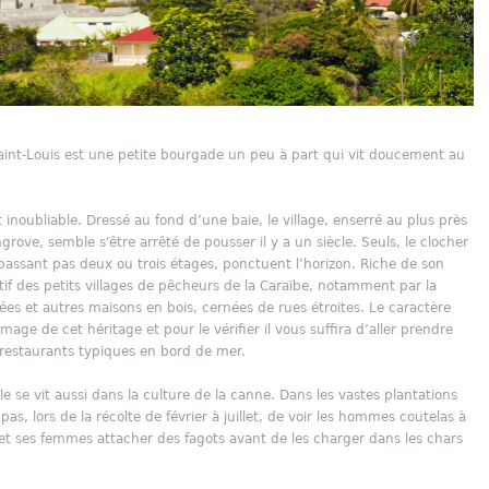
aint-Louis est une petite bourgade un peu à part qui vit doucement au
inoubliable. Dressé au fond d’une baie, le village, enserré au plus près
grove, semble s'être arrêté de pousser il y a un siècle. Seuls, le clocher
passant pas deux ou trois étages, ponctuent l’horizon. Riche de son
atif des petits villages de pêcheurs de la Caraïbe, notamment par la
es et autres maisons en bois, cernées de rues étroites. Le caractère
image de cet héritage et pour le vérifier il vous suffira d’aller prendre
 restaurants typiques en bord de mer.
cle se vit aussi dans la culture de la canne. Dans les vastes plantations
as, lors de la récolte de février à juillet, de voir les hommes coutelas à
et ses femmes attacher des fagots avant de les charger dans les chars