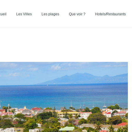
ueil
Les Villes
Les plages
Que voir ?
Hotels/Restaurants